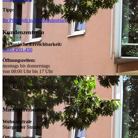
Tipp:
Ihr Pflegejob in Neubrandenburg
Kundenzentrum
Telefonische Erreichbarkeit:
0395 4501-450
Öffnungszeiten:
montags bis donnerstags
von 08:00 Uhr bis 17 Uhr
freitags
von 08:00 Uhr bis 14:00 Uhr
Mietinteressenten
Wohnzentrale
Stargarder Straße 7 a
Öffnungszeiten: