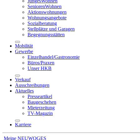
JungesWohnen
SeniorenWohnen
Aktionswohnungen
Wohnungsangebote
Sozialberatung
Stellplätze und Garagen
Begegnungsstätten
Mobilität
Gewerbe
Einzelhandel/Gastronomie
Büros/Praxen
Unser HKB
Verkauf
Ausschreibungen
Aktuelles
Presseartikel
Baugeschehen
Mieterzeitung
TV-Magazin
Karriere
Meine NEUWOGES