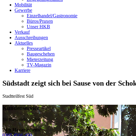
Mobilität
Gewerbe
Einzelhandel/Gastronomie
Büros/Praxen
Unser HKB
Verkauf
Ausschreibungen
Aktuelles
Presseartikel
Baugeschehen
Mieterzeitung
TV-Magazin
Karriere
Südstadt zeigt sich bei Sause von der Scho
Stadtteilfest Süd
Kundenservice
für Bestandskunden
24 h Havariedienst:
0395 4501-450