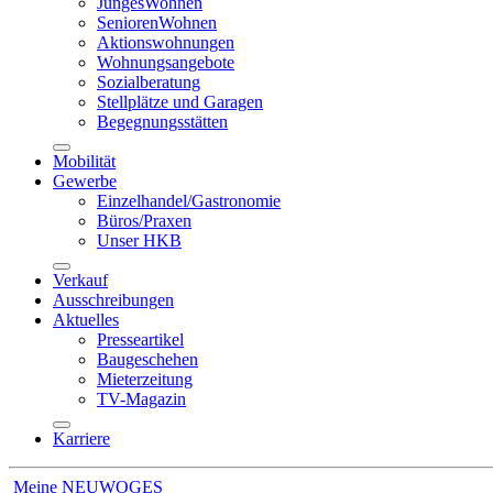
JungesWohnen
SeniorenWohnen
Aktionswohnungen
Wohnungsangebote
Sozialberatung
Stellplätze und Garagen
Begegnungsstätten
Mobilität
Gewerbe
Einzelhandel/Gastronomie
Büros/Praxen
Unser HKB
Verkauf
Ausschreibungen
Aktuelles
Presseartikel
Baugeschehen
Mieterzeitung
TV-Magazin
Karriere
Meine NEUWOGES