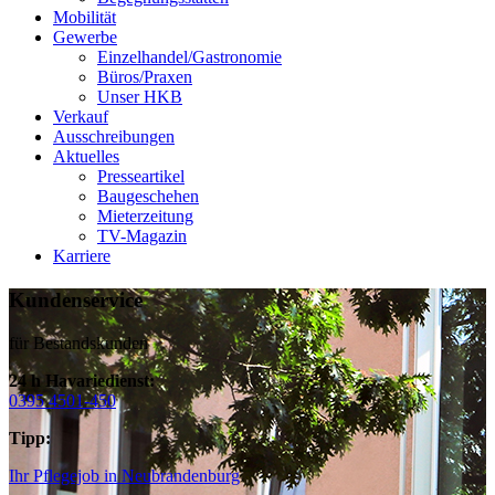
Mobilität
Gewerbe
Einzelhandel/Gastronomie
Büros/Praxen
Unser HKB
Verkauf
Ausschreibungen
Aktuelles
Presseartikel
Baugeschehen
Mieterzeitung
TV-Magazin
Karriere
Kundenservice
für Bestandskunden
24 h Havariedienst:
0395 4501-450
Tipp:
Ihr Pflegejob in Neubrandenburg