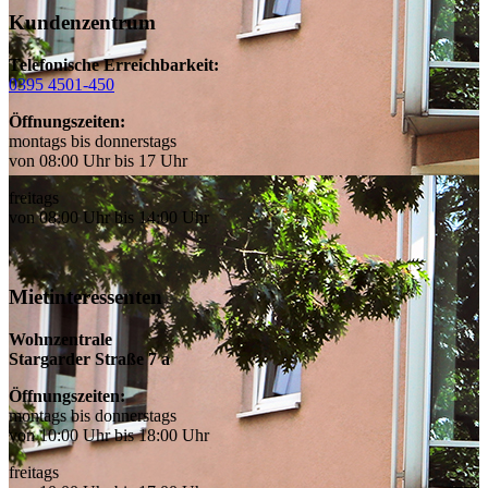
Kundenzentrum
Telefonische Erreichbarkeit:
0395 4501-450
Öffnungszeiten:
montags bis donnerstags
von 08:00 Uhr bis 17 Uhr
freitags
von 08:00 Uhr bis 14:00 Uhr
Mietinteressenten
Wohnzentrale
Stargarder Straße 7 a
Öffnungszeiten:
montags bis donnerstags
von 10:00 Uhr bis 18:00 Uhr
freitags