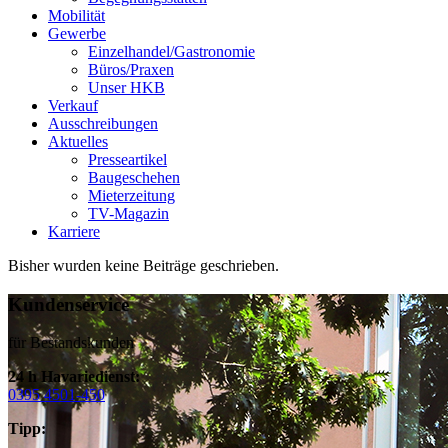
Mobilität
Gewerbe
Einzelhandel/Gastronomie
Büros/Praxen
Unser HKB
Verkauf
Ausschreibungen
Aktuelles
Presseartikel
Baugeschehen
Mieterzeitung
TV-Magazin
Karriere
Bisher wurden keine Beiträge geschrieben.
Kundenservice
für Bestandskunden
24 h Havariedienst:
0395 4501-450
Tipp: