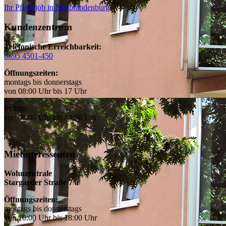
Ihr Pflegejob in Neubrandenburg
Kundenzentrum
Telefonische Erreichbarkeit:
0395 4501-450
Öffnungszeiten:
montags bis donnerstags
von 08:00 Uhr bis 17 Uhr
freitags
von 08:00 Uhr bis 14:00 Uhr
Mietinteressenten
Wohnzentrale
Stargarder Straße 7 a
Öffnungszeiten:
montags bis donnerstags
von 10:00 Uhr bis 18:00 Uhr