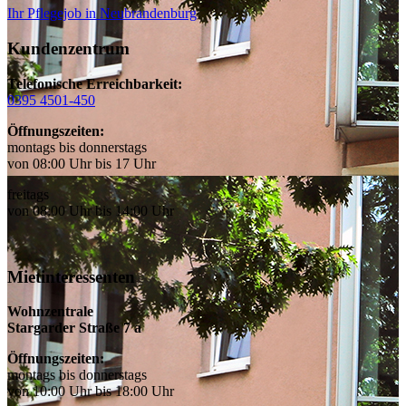
Ihr Pflegejob in Neubrandenburg
Kundenzentrum
Telefonische Erreichbarkeit:
0395 4501-450
Öffnungszeiten:
montags bis donnerstags
von 08:00 Uhr bis 17 Uhr
freitags
von 08:00 Uhr bis 14:00 Uhr
Mietinteressenten
Wohnzentrale
Stargarder Straße 7 a
Öffnungszeiten:
montags bis donnerstags
von 10:00 Uhr bis 18:00 Uhr