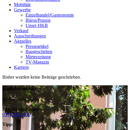
Mobilität
Gewerbe
Einzelhandel/Gastronomie
Büros/Praxen
Unser HKB
Verkauf
Ausschreibungen
Aktuelles
Presseartikel
Baugeschehen
Mieterzeitung
TV-Magazin
Karriere
Bisher wurden keine Beiträge geschrieben.
Kundenservice
für Bestandskunden
24 h Havariedienst:
0395 4501-450
Tipp: