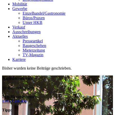
Mobilität
Gewerbe
Einzelhandel/Gastronomie
Büros/Praxen
Unser HKB
Verkauf
Ausschreibungen
Aktuelles
Presseartikel
Baugeschehen
Mieterzeitung
TV-Magazin
Karriere
Bisher wurden keine Beiträge geschrieben.
Kundenservice
für Bestandskunden
24 h Havariedienst:
0395 4501-450
Tipp: