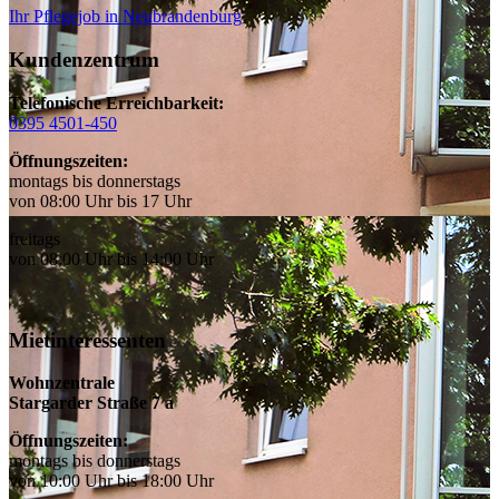
Ihr Pflegejob in Neubrandenburg
Kundenzentrum
Telefonische Erreichbarkeit:
0395 4501-450
Öffnungszeiten:
montags bis donnerstags
von 08:00 Uhr bis 17 Uhr
freitags
von 08:00 Uhr bis 14:00 Uhr
Mietinteressenten
Wohnzentrale
Stargarder Straße 7 a
Öffnungszeiten:
montags bis donnerstags
von 10:00 Uhr bis 18:00 Uhr