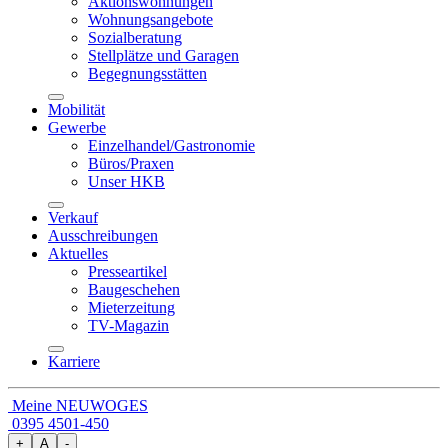
Aktionswohnungen
Wohnungsangebote
Sozialberatung
Stellplätze und Garagen
Begegnungsstätten
Mobilität
Gewerbe
Einzelhandel/Gastronomie
Büros/Praxen
Unser HKB
Verkauf
Ausschreibungen
Aktuelles
Presseartikel
Baugeschehen
Mieterzeitung
TV-Magazin
Karriere
Meine NEUWOGES
0395 4501-450
+
A
-