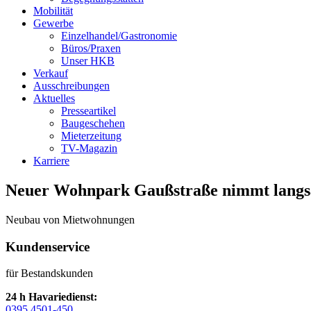
Mobilität
Gewerbe
Einzelhandel/Gastronomie
Büros/Praxen
Unser HKB
Verkauf
Ausschreibungen
Aktuelles
Presseartikel
Baugeschehen
Mieterzeitung
TV-Magazin
Karriere
Neuer Wohnpark Gaußstraße nimmt lang
Neubau von Mietwohnungen
Kundenservice
für Bestandskunden
24 h Havariedienst:
0395 4501-450