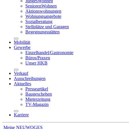
JungesWohnen
SeniorenWohnen
Aktionswohnungen
Wohnungsangebote
Sozialberatung
Stellplätze und Garagen
Begegnungsstätten
Mobilität
Gewerbe
Einzelhandel/Gastronomie
Büros/Praxen
Unser HKB
Verkauf
Ausschreibungen
Aktuelles
Presseartikel
Baugeschehen
Mieterzeitung
TV-Magazin
Karriere
Meine NEUWOGES