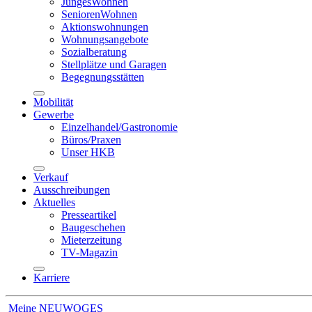
JungesWohnen
SeniorenWohnen
Aktionswohnungen
Wohnungsangebote
Sozialberatung
Stellplätze und Garagen
Begegnungsstätten
Mobilität
Gewerbe
Einzelhandel/Gastronomie
Büros/Praxen
Unser HKB
Verkauf
Ausschreibungen
Aktuelles
Presseartikel
Baugeschehen
Mieterzeitung
TV-Magazin
Karriere
Meine NEUWOGES