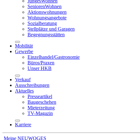
JungesWohnen
SeniorenWohnen
Aktionswohnungen
Wohnungsangebote
Sozialberatung
Stellplätze und Garagen
Begegnungsstätten
Mobilität
Gewerbe
Einzelhandel/Gastronomie
Büros/Praxen
Unser HKB
Verkauf
Ausschreibungen
Aktuelles
Presseartikel
Baugeschehen
Mieterzeitung
TV-Magazin
Karriere
Meine NEUWOGES