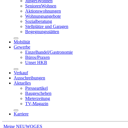
JungesWohnen
SeniorenWohnen
Aktionswohnungen
Wohnungsangebote
Sozialberatung
Stellplätze und Garagen
Begegnungsstätten
Mobilität
Gewerbe
Einzelhandel/Gastronomie
Büros/Praxen
Unser HKB
Verkauf
Ausschreibungen
Aktuelles
Presseartikel
Baugeschehen
Mieterzeitung
TV-Magazin
Karriere
Meine NEUWOGES