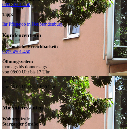
0395 4501-450
Tipp:
Ihr Pflegejob in Neubrandenburg
Kundenzentrum
Telefonische Erreichbarkeit:
0395 4501-450
Öffnungszeiten:
montags bis donnerstags
von 08:00 Uhr bis 17 Uhr
freitags
von 08:00 Uhr bis 14:00 Uhr
Mietinteressenten
Wohnzentrale
Stargarder Straße 7 a