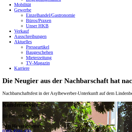
Mobilität
Gewerbe
Einzelhandel/Gastronomie
Büros/Praxen
Unser HKB
Verkauf
Ausschreibungen
Aktuelles
Presseartikel
Baugeschehen
Mieterzeitung
TV-Magazin
Karriere
Die Neugier aus der Nachbarschaft hat na
Nachbarschaftsfest in der Asylbewerber-Unterkunft auf dem Lindenb
Kundenservice
für Bestandskunden
24 h Havariedienst:
0395 4501-450