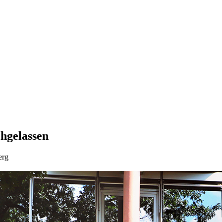
chgelassen
erg