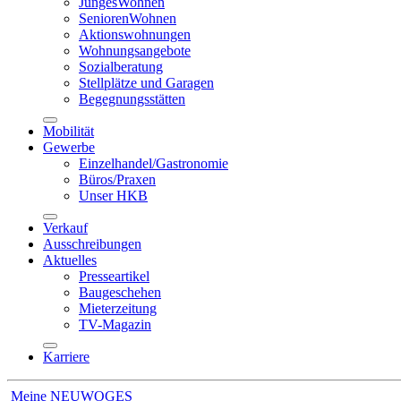
JungesWohnen
SeniorenWohnen
Aktionswohnungen
Wohnungsangebote
Sozialberatung
Stellplätze und Garagen
Begegnungsstätten
Mobilität
Gewerbe
Einzelhandel/Gastronomie
Büros/Praxen
Unser HKB
Verkauf
Ausschreibungen
Aktuelles
Presseartikel
Baugeschehen
Mieterzeitung
TV-Magazin
Karriere
Meine NEUWOGES