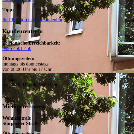
Tipp:
Ihr Pflegejob in Neubrandenburg
Kundenzentrum
Telefonische Erreichbarkeit:
0395 4501-450
Öffnungszeiten:
montags bis donnerstags
von 08:00 Uhr bis 17 Uhr
freitags
von 08:00 Uhr bis 14:00 Uhr
Mietinteressenten
Wohnzentrale
Stargarder Straße 7 a
Öffnungszeiten: