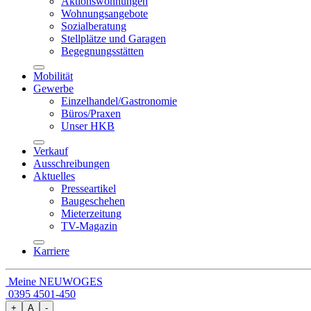
Aktionswohnungen
Wohnungsangebote
Sozialberatung
Stellplätze und Garagen
Begegnungsstätten
Mobilität
Gewerbe
Einzelhandel/Gastronomie
Büros/Praxen
Unser HKB
Verkauf
Ausschreibungen
Aktuelles
Presseartikel
Baugeschehen
Mieterzeitung
TV-Magazin
Karriere
Meine NEUWOGES
0395 4501-450
+
A
-