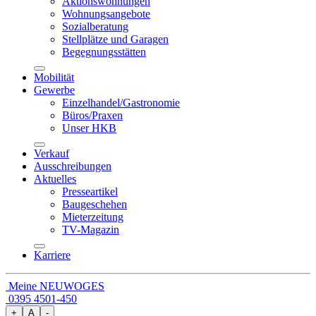
Aktionswohnungen
Wohnungsangebote
Sozialberatung
Stellplätze und Garagen
Begegnungsstätten
Mobilität
Gewerbe
Einzelhandel/Gastronomie
Büros/Praxen
Unser HKB
Verkauf
Ausschreibungen
Aktuelles
Presseartikel
Baugeschehen
Mieterzeitung
TV-Magazin
Karriere
Meine NEUWOGES
0395 4501-450
+
A
-