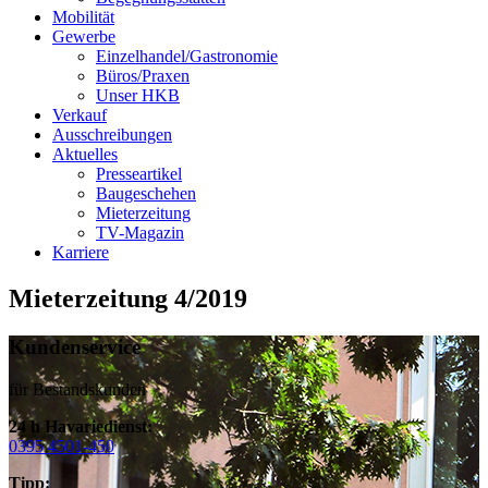
Mobilität
Gewerbe
Einzelhandel/Gastronomie
Büros/Praxen
Unser HKB
Verkauf
Ausschreibungen
Aktuelles
Presseartikel
Baugeschehen
Mieterzeitung
TV-Magazin
Karriere
Mieterzeitung 4/2019
Kundenservice
für Bestandskunden
24 h Havariedienst:
0395 4501-450
Tipp: