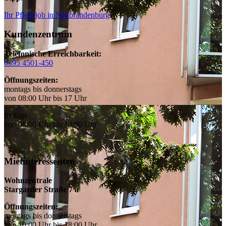
Ihr Pflegejob in Neubrandenburg
Kundenzentrum
Telefonische Erreichbarkeit:
0395 4501-450
Öffnungszeiten:
montags bis donnerstags
von 08:00 Uhr bis 17 Uhr
freitags
von 08:00 Uhr bis 14:00 Uhr
Mietinteressenten
Wohnzentrale
Stargarder Straße 7 a
Öffnungszeiten:
montags bis donnerstags
von 10:00 Uhr bis 18:00 Uhr